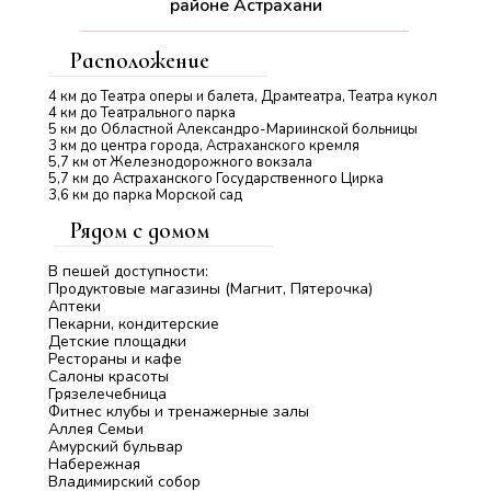
районе Астрахани
Расположение
4 км до Театра оперы и балета, Драмтеатра, Театра кукол
4 км до Театрального парка
5 км до Областной Александро-Мариинской больницы
3 км до центра города, Астраханского кремля
5,7 км от Железнодорожного вокзала
5,7 км до Астраханского Государственного Цирка
3,6 км до парка Морской сад
Рядом с домом
В пешей доступности:
Продуктовые магазины (Магнит, Пятерочка)
Аптеки
Пекарни, кондитерские
Детские площадки
Рестораны и кафе
Салоны красоты
Грязелечебница
Фитнес клубы и тренажерные залы
Аллея Семьи
Амурский бульвар
Набережная
Владимирский собор