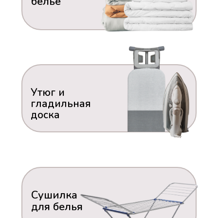
белье
Утюг и
гладильная
доска
Сушилка
для белья