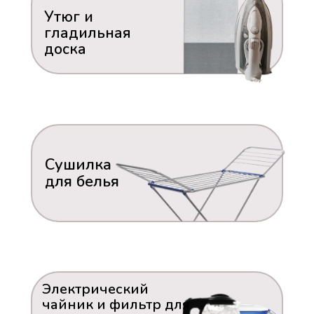
Утюг и
гладильная
доска
Сушилка
для белья
Электрический
чайник и фильтр для